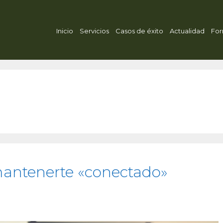
Inicio
Servicios
Casos de éxito
Actualidad
For
 mantenerte «conectado»