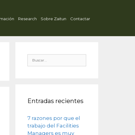
mación
Research
Sobre Zaitun
Contactar
Entradas recientes
7 razones por que el
trabajo del Facilities
Managers es muy