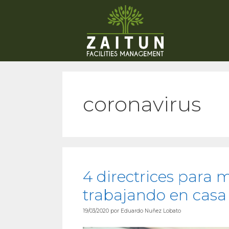
coronavirus
4 directrices para
trabajando en casa
19/03/2020
por
Eduardo Nuñez Lobato