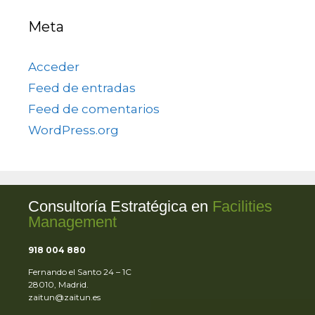
Meta
Acceder
Feed de entradas
Feed de comentarios
WordPress.org
Consultoría Estratégica en
Facilities
Management
918 004 880
Fernando el Santo 24 – 1C
28010, Madrid.
zaitun@zaitun.es