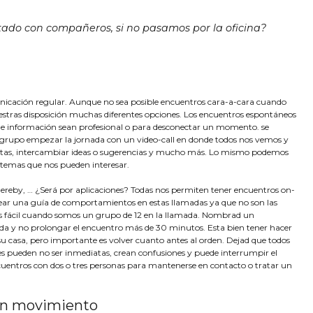
tado con compañeros, si no pasamos por la oficina?
ación regular. Aunque no sea posible encuentros cara-a-cara cuando
estras disposición muchas diferentes opciones. Los encuentros espontáneos
de información sean profesional o para desconectar un momento. se
grupo empezar la jornada con un video-call en donde todos nos vemos y
stas, intercambiar ideas o sugerencias y mucho más. Lo mismo podemos
e temas que nos pueden interesar.
eby, … ¿Será por aplicaciones? Todas nos permiten tener encuentros on-
rear una guía de comportamientos en estas llamadas ya que no son las
es fácil cuando somos un grupo de 12 en la llamada. Nombrad un
a y no prolongar el encuentro más de 30 minutos. Esta bien tener hacer
 casa, pero importante es volver cuanto antes al orden. Dejad que todos
nes pueden no ser inmediatas, crean confusiones y puede interrumpir el
cuentros con dos o tres personas para mantenerse en contacto o tratar un
 en movimiento