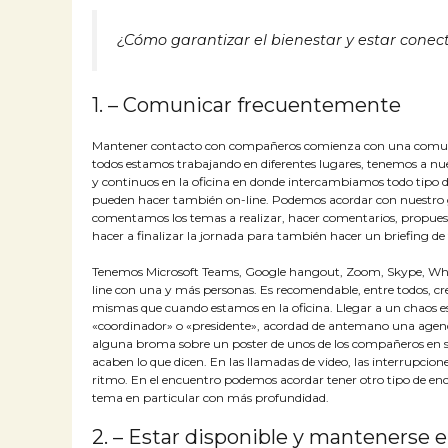
¿Cómo garantizar el bienestar y estar conec
1. – Comunicar frecuentemente
Mantener contacto con compañeros comienza con una comunic
todos estamos trabajando en diferentes lugares, tenemos a nu
y continuos en la oficina en donde intercambiamos todo tipo 
pueden hacer también on-line. Podemos acordar con nuestro 
comentamos los temas a realizar, hacer comentarios, propue
hacer a finalizar la jornada para también hacer un briefing d
Tenemos Microsoft Teams, Google hangout, Zoom, Skype, Wher
line con una y más personas. Es recomendable, entre todos, c
mismas que cuando estamos en la oficina. Llegar a un chaos 
«coordinador» o «presidente», acordad de antemano una agend
alguna broma sobre un poster de unos de los compañeros en su
acaben lo que dicen. En las llamadas de video, las interrupcio
ritmo. En el encuentro podemos acordar tener otro tipo de en
tema en particular con más profundidad.
2. – Estar disponible y mantenerse