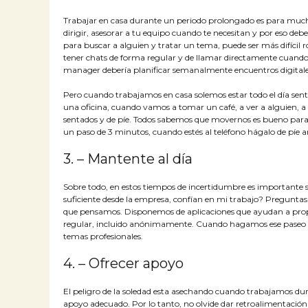
Trabajar en casa durante un periodo prolongado es para much
dirigir, asesorar a tu equipo cuando te necesitan y por eso deb
para buscar a alguien y tratar un tema, puede ser más difícil
tener chats de forma regular y de llamar directamente cuand
manager debería planificar semanalmente encuentros digitales
Pero cuando trabajamos en casa solemos estar todo el día s
una oficina, cuando vamos a tomar un café, a ver a alguien, 
sentados y de píe. Todos sabemos que movernos es bueno para 
un paso de 3 minutos, cuando estés al teléfono hágalo de píe a
3. – Mantente al día
Sobre todo, en estos tiempos de incertidumbre es important
suficiente desde la empresa, confían en mi trabajo? Preguntas 
que pensamos. Disponemos de aplicaciones que ayudan a propo
regular, incluido anónimamente. Cuando hagamos ese paseo de
temas profesionales.
4. – Ofrecer apoyo
El peligro de la soledad esta asechando cuando trabajamos dur
apoyo adecuado. Por lo tanto, no olvide dar retroalimentación p