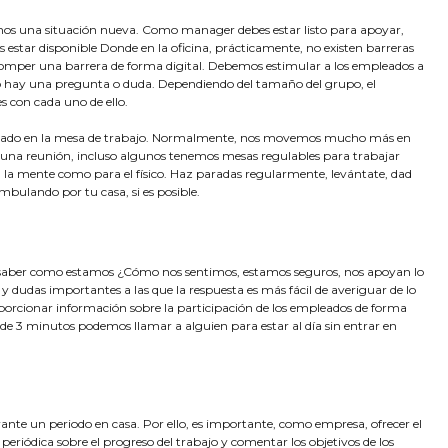
os una situación nueva. Como manager debes estar listo para apoyar,
es estar disponible Donde en la oficina, prácticamente, no existen barreras
 romper una barrera de forma digital. Debemos estimular a los empleados a
o hay una pregunta o duda. Dependiendo del tamaño del grupo, el
 con cada uno de ello.
entado en la mesa de trabajo. Normalmente, nos movemos mucho más en
a una reunión, incluso algunos tenemos mesas regulables para trabajar
la mente como para el físico. Haz paradas regularmente, levántate, dad
mbulando por tu casa, si es posible.
e saber como estamos ¿Cómo nos sentimos, estamos seguros, nos apoyan lo
y dudas importantes a las que la respuesta es más fácil de averiguar de lo
rcionar información sobre la participación de los empleados de forma
 3 minutos podemos llamar a alguien para estar al día sin entrar en
ante un periodo en casa. Por ello, es importante, como empresa, ofrecer el
eriódica sobre el progreso del trabajo y comentar los objetivos de los