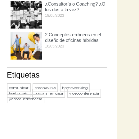
¿Consultoría o Coaching? ¿O
los dos a la vez?
18/05/2023
2 Conceptos erróneos en el
diseño de oficinas híbridas
16/05/2023
Etiquetas
comunicar
,
coronavirus
,
homeworking
,
teletrabajo
,
trabajar en casa
,
videoconferencia
,
yomequedoencasa