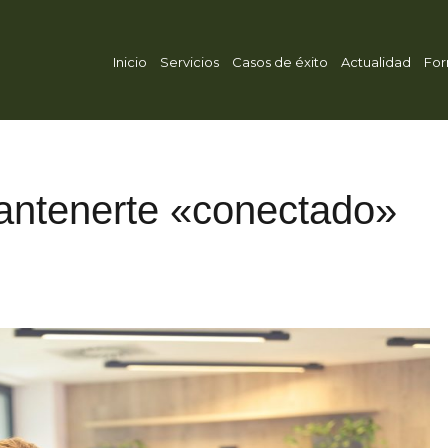
Inicio
Servicios
Casos de éxito
Actualidad
For
mantenerte «conectado»