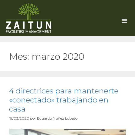
Mes:
marzo 2020
4 directrices para mantenerte
«conectado» trabajando en
casa
19/03/2020
por
Eduardo Nuñez Lobato