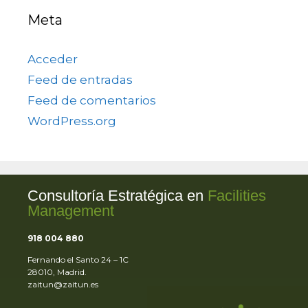
Meta
Acceder
Feed de entradas
Feed de comentarios
WordPress.org
Consultoría Estratégica en
Facilities
Management
918 004 880
Fernando el Santo 24 – 1C
28010, Madrid.
zaitun@zaitun.es