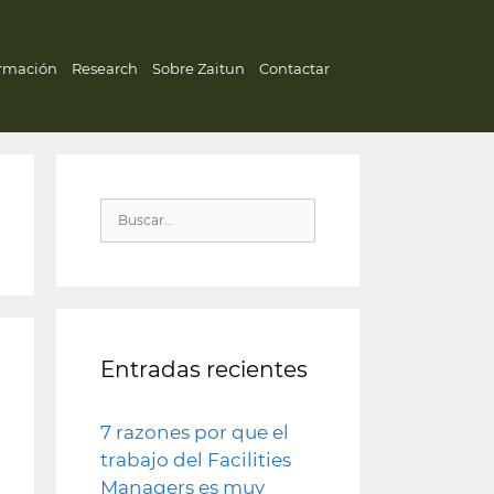
rmación
Research
Sobre Zaitun
Contactar
Entradas recientes
7 razones por que el
trabajo del Facilities
Managers es muy