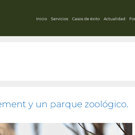
Inicio
Servicios
Casos de éxito
Actualidad
Fo
gement y un parque zoológico.