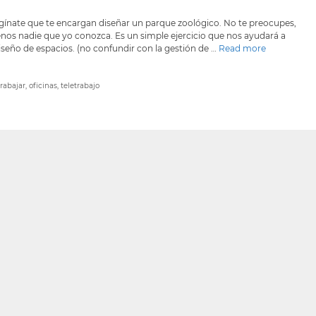
ínate que te encargan diseñar un parque zoológico. No te preocupes,
enos nadie que yo conozca. Es un simple ejercicio que nos ayudará a
diseño de espacios. (no confundir con la gestión de …
Read more
rabajar
,
oficinas
,
teletrabajo