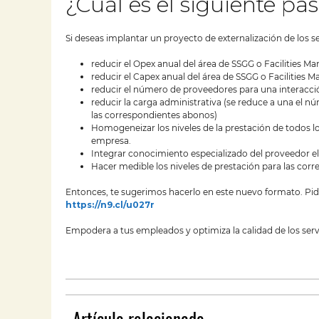
¿Cuál es el siguiente pa
Si deseas implantar un proyecto de externalización de los se
reducir el Opex anual del área de SSGG o Facilities 
reducir el Capex anual del área de SSGG o Facilities
reducir el número de proveedores para una interacció
reducir la carga administrativa (se reduce a una el 
las correspondientes abonos)
Homogeneizar los niveles de la prestación de todos los
empresa.
Integrar conocimiento especializado del proveedor e
Hacer medible los niveles de prestación para las corr
Entonces, te sugerimos hacerlo en este nuevo formato. Pid
https://n9.cl/u027r
Empodera a tus empleados y optimiza la calidad de los servi
Artículo relacionado