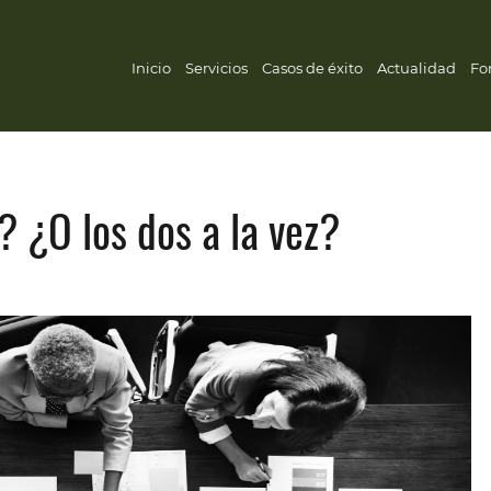
Inicio
Servicios
Casos de éxito
Actualidad
Fo
 ¿O los dos a la vez?