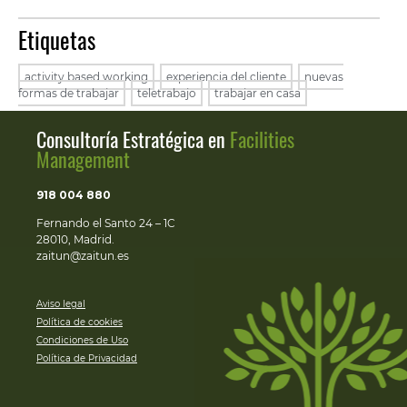
Etiquetas
activity based working
,
experiencia del cliente
,
nuevas
formas de trabajar
,
teletrabajo
,
trabajar en casa
Consultoría Estratégica en
Facilities
Management
918 004 880
Fernando el Santo 24 – 1C
28010, Madrid.
zaitun@zaitun.es
Aviso legal
Política de cookies
Condiciones de Uso
Política de Privacidad