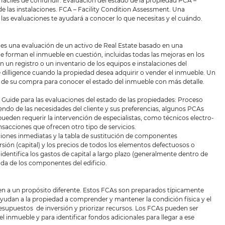
fáciles de confundir: Evaluación del estado de la propiedad PCA –
e las instalaciones. FCA – Facility Condition Assessment. Una
las evaluaciones te ayudará a conocer lo que necesitas y el cuándo.
 es una evaluación de un activo de Real Estate basado en una
forman el inmueble en cuestión, incluidas todas las mejoras en los
un registro o un inventario de los equipos e instalaciones del
illigence cuando la propiedad desea adquirir o vender el inmueble. Un
s de su compra para conocer el estado del inmueble con más detalle.
 Guide para las evaluaciones del estado de las propiedades: Proceso
endo de las necesidades del cliente y sus preferencias, algunos PCAs
eden requerir la intervención de especialistas, como técnicos electro-
sacciones que ofrecen otro tipo de servicios.
ciones inmediatas y la tabla de sustitución de componentes
rsión (capital) y los precios de todos los elementos defectuosos o
dentifica los gastos de capital a largo plazo (generalmente dentro de
rada de los componentes del edificio.
ven a un propósito diferente. Estos FCAs son preparados típicamente
ayudan a la propiedad a comprender y mantener la condición física y el
presupuestos de inversión y priorizar recursos. Los FCAs pueden ser
el inmueble y para identificar fondos adicionales para llegar a ese