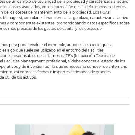
s de un cambio de titularidad de la propiedad y caracterizará al activo
e los costes asociados, con la corrección de las deficiencias existentes
n de los costes de mantenimiento de la propiedad. Los FCAs,
s Managers), con planes financieros a largo plazo, caracterizan al activo
stemas y componentes existentes, proporcionando datos específicos sobre
s más precisas de los gastos de capital y los costes de
s para poder evaluar el inmueble, aunque si es cierto que la
 algo que suele ser utilizado en el entorno del Facilities
ciones responsables de las famosas ITE’s (Inspección Técnica de
l Facilities Management profesional, si debe conocer el estado de los
 operativos y de inversión por lo que es necesario conocer de antemano
miento, así como las fechas e importes estimados de grandes
a útil de los activos.