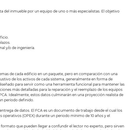
del inmueble por un equipo de uno o más especialistas. El objetivo
ficio.
lazos.
al y/o de ingeniería.
temas de cada edificio en un paquete, pero en comparación con una
stivo de los activos de cada sistema, generalmente en forma de
 diseñado para servir como una herramienta funcional para mantener las
iones más detalladas para la reparación y el reemplazo de los equipos
e PCA. Idealmente, estos datos culminarán en una proyección realista de
un período definido.
entrega de datos. El FCA es un documento de trabajo desde el cual los
os operativos (OPEX) durante un periodo mínimo de 10 años y el
ormato que pueden llegar a confundir el lector no experto, pero sirven