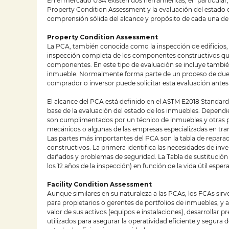
En el mercado USA existen dos herramientas, en particular, 
Property Condition Assessment y la evaluación del estado d
comprensión sólida del alcance y propósito de cada una de 
Property Condition Assessment
La PCA, también conocida como la inspección de edificios,
inspección completa de los componentes constructivos que 
componentes. En este tipo de evaluación se incluye también 
inmueble. Normalmente forma parte de un proceso de due d
comprador o inversor puede solicitar esta evaluación ante
El alcance del PCA está definido en el ASTM E2018 Standard
base de la evaluación del estado de los inmuebles. Dependi
son cumplimentados por un técnico de inmuebles y otras pu
mecánicos o algunas de las empresas especializadas en tran
Las partes más importantes del PCA son la tabla de repara
constructivos. La primera identifica las necesidades de inve
dañados y problemas de seguridad. La Tabla de sustitución i
los 12 años de la inspección) en función de la vida útil espe
Facility Condition Assessment
Aunque similares en su naturaleza a las PCAs, los FCAs sir
para propietarios o gerentes de portfolios de inmuebles, y 
valor de sus activos (equipos e instalaciones), desarrollar 
utilizados para asegurar la operatividad eficiente y segura d