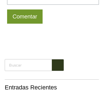
Comentar
Entradas Recientes
7 ra
por 
trab