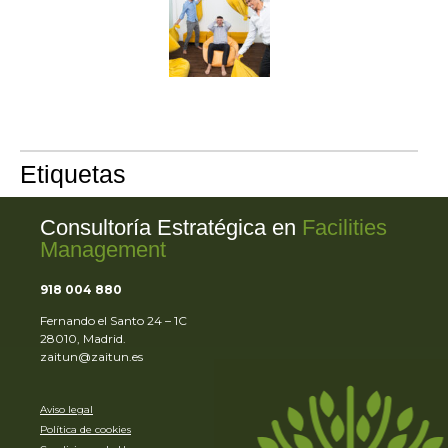
dise
ofic
híbr
16/0
Etiquetas
Consultoría Estratégica en
Facilities
Management
918 004 880
Fernando el Santo 24 – 1C
28010, Madrid.
zaitun@zaitun.es
Aviso legal
Política de cookies