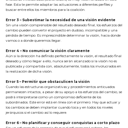
fase. Esta te permite adaptar las actuaciones a diferentes perfiles y
buscar entre ellos los miembros para la coalición.
Error 3 – Subestimar la necesidad de una visión evidente
Sin una visión comprensible del resultado deseado final, los esfuerzos del
cambio pueden convertir el proyecto en dudoso, incompatible y una
pérdida de tiempo. Es imprescindible determinar la visión, hacia donde
vamos o a donde queremos llegar.
Error 4 – No comunicar la visión claramente
Aún si la dirección ha definido perfectamente la visión, el resultado final
deseado y cómo llegar a ello, nunca serán alcanzado si la visión no es
publicada y compartida con, absolutamente, todos los involucrados en
la realización de dicha visión.
Error 5 – Permitir que obstaculicen la visión
Cuando las estructuras organizativas y procedimientos anticuados
permanecen intactos, a pesar de su apoyo a los esfuerzos del cambio, se
podrá interpretarse como un compromiso deficiente de los
subordinados. Este error está en línea con el primero. Hay que actuar y
los cambios se deben implantar cuando toca y en todos los niveles
jerárquicos si el cambio así lo requiere.
Error 6 – No planificar y conseguir conquistas a corto plazo
Sin un refuerzo de la creencia de que el esfuerzo será exitoso, los