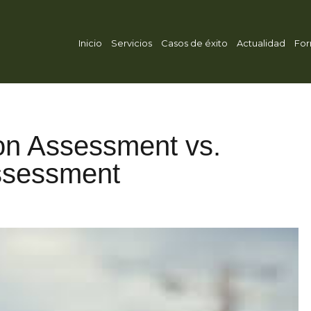
Inicio
Servicios
Casos de éxito
Actualidad
For
on Assessment vs.
Assessment