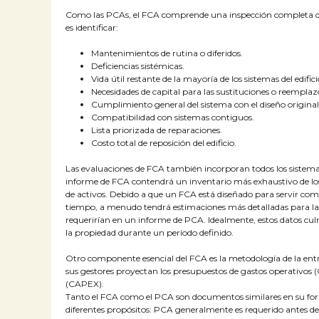
Como las PCAs, el FCA comprende una inspección completa del
es identificar:
Mantenimientos de rutina o diferidos.
Deficiencias sistémicas.
Vida útil restante de la mayoría de los sistemas del edifici
Necesidades de capital para las sustituciones o reemplaz
Cumplimiento general del sistema con el diseño original 
Compatibilidad con sistemas contiguos.
Lista priorizada de reparaciones.
Costo total de reposición del edificio.
Las evaluaciones de FCA también incorporan todos los sistem
informe de FCA contendrá un inventario más exhaustivo de los
de activos. Debido a que un FCA está diseñado para servir co
tiempo, a menudo tendrá estimaciones más detalladas para la r
requerirían en un informe de PCA. Idealmente, estos datos cu
la propiedad durante un período definido.
Otro componente esencial del FCA es la metodología de la entr
sus gestores proyectan los presupuestos de gastos operativos
(CAPEX).
Tanto el FCA como el PCA son documentos similares en su forma
diferentes propósitos: PCA generalmente es requerido antes de 