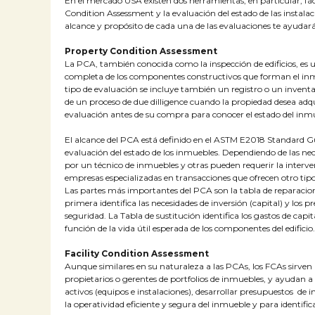
En el mercado USA existen dos herramientas, en particular, fác
Condition Assessment y la evaluación del estado de las instala
alcance y propósito de cada una de las evaluaciones te ayudará
Property Condition Assessment
La PCA, también conocida como la inspección de edificios, es 
completa de los componentes constructivos que forman el inmu
tipo de evaluación se incluye también un registro o un invent
de un proceso de due dilligence cuando la propiedad desea adqu
evaluación antes de su compra para conocer el estado del inm
El alcance del PCA está definido en el ASTM E2018 Standard Gui
evaluación del estado de los inmuebles. Dependiendo de las ne
por un técnico de inmuebles y otras pueden requerir la interve
empresas especializadas en transacciones que ofrecen otro tipo 
Las partes más importantes del PCA son la tabla de reparacion
primera identifica las necesidades de inversión (capital) y los
seguridad. La Tabla de sustitución identifica los gastos de capi
función de la vida útil esperada de los componentes del edificio.
Facility Condition Assessment
Aunque similares en su naturaleza a las PCAs, los FCAs sirven
propietarios o gerentes de portfolios de inmuebles, y ayudan a
activos (equipos e instalaciones), desarrollar presupuestos de 
la operatividad eficiente y segura del inmueble y para identifica