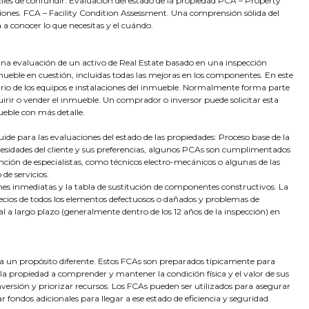
iles de confundir: Evaluación del estado de la propiedad PCA – Property
ciones. FCA – Facility Condition Assessment. Una comprensión sólida del
 a conocer lo que necesitas y el cuándo.
una evaluación de un activo de Real Estate basado en una inspección
eble en cuestión, incluidas todas las mejoras en los componentes. En este
ario de los equipos e instalaciones del inmueble. Normalmente forma parte
irir o vender el inmueble. Un comprador o inversor puede solicitar esta
ueble con más detalle.
de para las evaluaciones del estado de las propiedades: Proceso base de la
cesidades del cliente y sus preferencias, algunos PCAs son cumplimentados
nción de especialistas, como técnicos electro-mecánicos o algunas de las
de servicios.
es inmediatas y la tabla de sustitución de componentes constructivos. La
 precios de todos los elementos defectuosos o dañados y problemas de
tal a largo plazo (generalmente dentro de los 12 años de la inspección) en
 a un propósito diferente. Estos FCAs son preparados típicamente para
 la propiedad a comprender y mantener la condición física y el valor de sus
inversión y priorizar recursos. Los FCAs pueden ser utilizados para asegurar
r fondos adicionales para llegar a ese estado de eficiencia y seguridad.