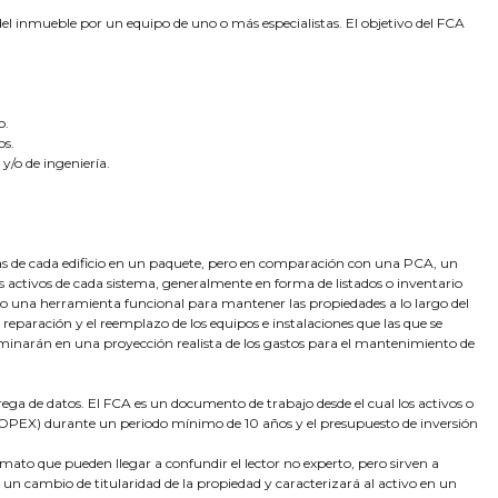
 inmueble por un equipo de uno o más especialistas. El objetivo del FCA
o.
os.
y/o de ingeniería.
as de cada edificio en un paquete, pero en comparación con una PCA, un
 activos de cada sistema, generalmente en forma de listados o inventario
mo una herramienta funcional para mantener las propiedades a lo largo del
eparación y el reemplazo de los equipos e instalaciones que las que se
lminarán en una proyección realista de los gastos para el mantenimiento de
ega de datos. El FCA es un documento de trabajo desde el cual los activos o
 (OPEX) durante un periodo mínimo de 10 años y el presupuesto de inversión
to que pueden llegar a confundir el lector no experto, pero sirven a
un cambio de titularidad de la propiedad y caracterizará al activo en un