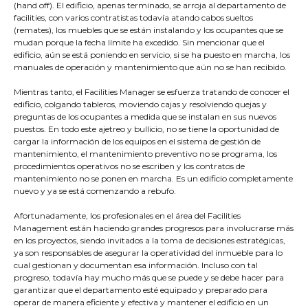
(hand off). El edificio, apenas terminado, se arroja al departamento de
facilities, con varios contratistas todavía atando cabos sueltos
(remates), los muebles que se están instalando y los ocupantes que se
mudan porque la fecha límite ha excedido. Sin mencionar que el
edificio, aún se está poniendo en servicio, si se ha puesto en marcha, los
manuales de operación y mantenimiento que aún no se han recibido.
Mientras tanto, el Facilities Manager se esfuerza tratando de conocer el
edificio, colgando tableros, moviendo cajas y resolviendo quejas y
preguntas de los ocupantes a medida que se instalan en sus nuevos
puestos. En todo este ajetreo y bullicio, no se tiene la oportunidad de
cargar la información de los equipos en el sistema de gestión de
mantenimiento, el mantenimiento preventivo no se programa, los
procedimientos operativos no se escriben y los contratos de
mantenimiento no se ponen en marcha. Es un edificio completamente
nuevo y ya se está comenzando a rebufo.
Afortunadamente, los profesionales en el área del Facilities
Management están haciendo grandes progresos para involucrarse más
en los proyectos, siendo invitados a la toma de decisiones estratégicas,
ya son responsables de asegurar la operatividad del inmueble para lo
cual gestionan y documentan esa información. Incluso con tal
progreso, todavía hay mucho más que se puede y se debe hacer para
garantizar que el departamento esté equipado y preparado para
operar de manera eficiente y efectiva y mantener el edificio en un