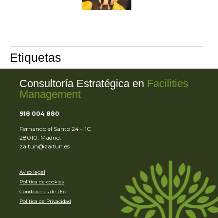
16/0
Etiquetas
Consultoría Estratégica en
Facilities
Management
918 004 880
Fernando el Santo 24 – 1C
28010, Madrid.
zaitun@zaitun.es
Aviso legal
Política de cookies
Condiciones de Uso
Política de Privacidad