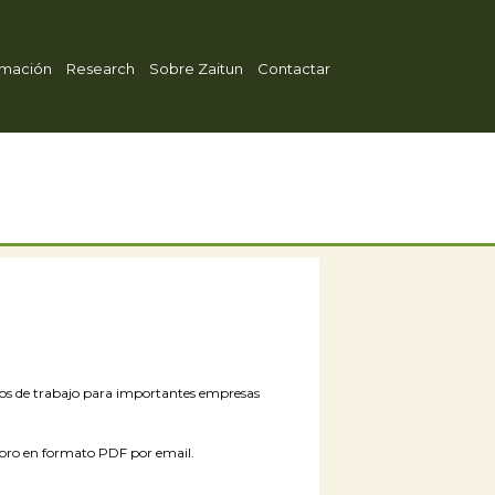
mación
Research
Sobre Zaitun
Contactar
rnos de trabajo para importantes empresas
 libro en formato PDF por email.