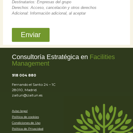
Destinatarios: Empresas del grupo
Derechos: Acceso, cancelación y otros derechos
Adicional: Información adicional, al aceptar
Enviar
Consultoría Estratégica en
Facilities
Management
918 004 880
Fernando el Santo 24 – 1C
28010, Madrid.
zaitun@zaitun.es
Aviso legal
Política de cookies
Condiciones de Uso
Política de Privacidad